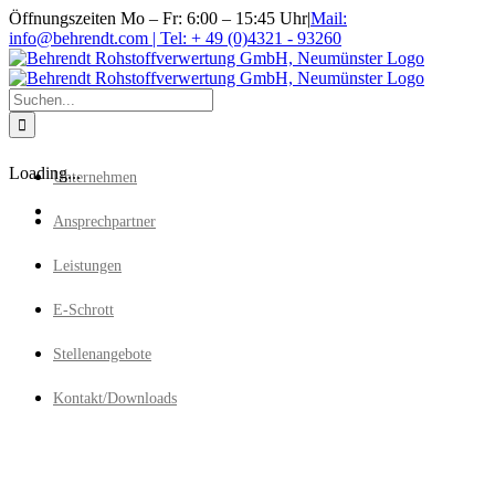
Zum
Öffnungszeiten Mo – Fr: 6:00 – 15:45 Uhr
|
Mail:
Inhalt
info@behrendt.com | Tel: + 49 (0)4321 - 93260
springen
Suche
nach:
Loading...
Unternehmen
Ansprechpartner
Leistungen
E-Schrott
Stellenangebote
Kontakt/Downloads