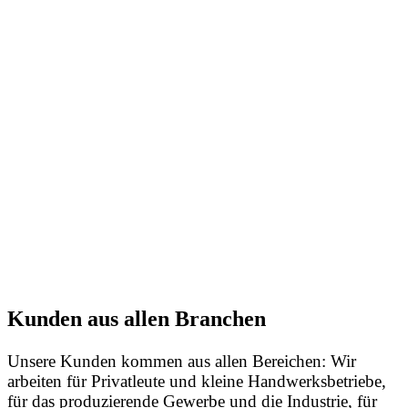
Abfall und sorgen
dank guter Technik
für sauberen
Output. So werden
wir auch in Zukunft
auf innovative
Verwertungslösungen
setzen.“
Dipl.-Wirt.-Ing. Tammo
Behrendt,
Geschäftsführer
Kunden aus allen Branchen
Unsere Kunden kommen aus allen Bereichen: Wir
arbeiten für Privatleute und kleine Handwerksbetriebe,
für das produzierende Gewerbe und die Industrie, für