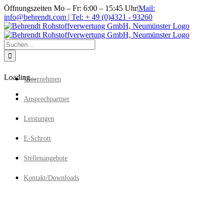
Zum
Öffnungszeiten Mo – Fr: 6:00 – 15:45 Uhr
|
Mail:
Inhalt
info@behrendt.com | Tel: + 49 (0)4321 - 93260
springen
Suche
nach:
Loading...
Unternehmen
Ansprechpartner
Leistungen
E-Schrott
Stellenangebote
Kontakt/Downloads